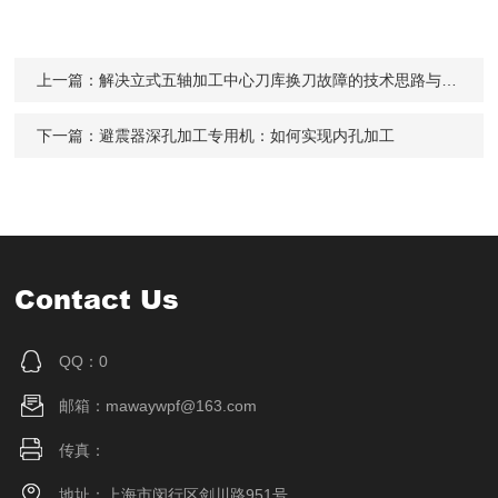
上一篇：
解决立式五轴加工中心刀库换刀故障的技术思路与方法
下一篇：
避震器深孔加工专用机：如何实现内孔加工
Contact Us
QQ：0
邮箱：mawaywpf@163.com
传真：
地址：上海市闵行区剑川路951号