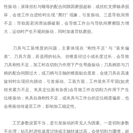
性振动；滚珠丝杠与螺母的配合间隙因磨损超标，或丝杠支撑轴承损
坏，会使工作台进给时出现 “爬行” 现象，引发振动。三是导轨润滑
不足：导轨面若润滑油膜破裂，会导致工作台与导轨间摩擦阻力增
大，运动时产生不规则振动，同时加速导轨磨损。
刀具与工装维度的问题，主要体现在 “刚性不足” 与 “装夹偏
差”。刀具方面，若选用的钻头、丝锥直径过小或长度过长，会导致
刀具刚性不足，加工时在切削力作用下产生弯曲振动；刀具柄部与刀
柄的配合间隙过大，或刀柄与主轴的锥面贴合度差，会使刀具在高速
旋转时出现径向跳动，引发振动。工装方面，工件装夹不牢固(如虎
钳夹紧力不足、夹具定位面有杂质)会导致工件在切削力作用下产生
位移振动；夹具自身刚性不足，或夹具与工作台的定位精度偏差，也
会将振动传递至工件，影响加工稳定性。
工艺参数设置不当，是引发振动的常见人为因素。一是切削参数
不合理：钻孔时进给速度过快或主轴转速过高，会使切削力骤增，超