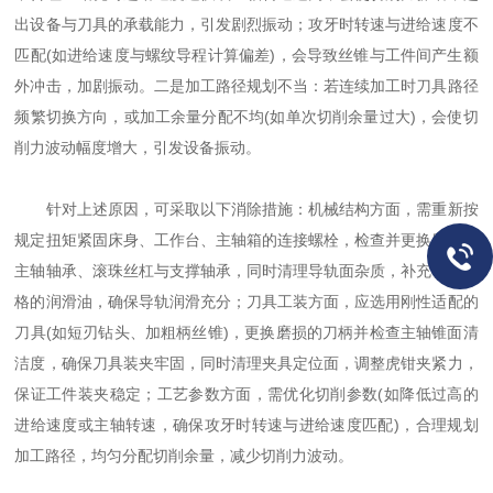
出设备与刀具的承载能力，引发剧烈振动；攻牙时转速与进给速度不
匹配(如进给速度与螺纹导程计算偏差)，会导致丝锥与工件间产生额
外冲击，加剧振动。二是加工路径规划不当：若连续加工时刀具路径
频繁切换方向，或加工余量分配不均(如单次切削余量过大)，会使切
削力波动幅度增大，引发设备振动。
针对上述原因，可采取以下消除措施：机械结构方面，需重新按
规定扭矩紧固床身、工作台、主轴箱的连接螺栓，检查并更换磨损的
主轴轴承、滚珠丝杠与支撑轴承，同时清理导轨面杂质，补充符合规
格的润滑油，确保导轨润滑充分；刀具工装方面，应选用刚性适配的
刀具(如短刃钻头、加粗柄丝锥)，更换磨损的刀柄并检查主轴锥面清
洁度，确保刀具装夹牢固，同时清理夹具定位面，调整虎钳夹紧力，
保证工件装夹稳定；工艺参数方面，需优化切削参数(如降低过高的
进给速度或主轴转速，确保攻牙时转速与进给速度匹配)，合理规划
加工路径，均匀分配切削余量，减少切削力波动。