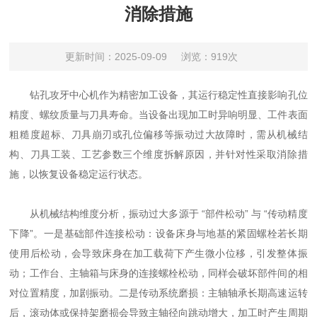
消除措施
更新时间：2025-09-09
浏览：919次
钻孔攻牙中心机作为精密加工设备，其运行稳定性直接影响孔位
精度、螺纹质量与刀具寿命。当设备出现加工时异响明显、工件表面
粗糙度超标、刀具崩刃或孔位偏移等振动过大故障时，需从机械结
构、刀具工装、工艺参数三个维度拆解原因，并针对性采取消除措
施，以恢复设备稳定运行状态。
从机械结构维度分析，振动过大多源于 “部件松动” 与 “传动精度
下降”。一是基础部件连接松动：设备床身与地基的紧固螺栓若长期
使用后松动，会导致床身在加工载荷下产生微小位移，引发整体振
动；工作台、主轴箱与床身的连接螺栓松动，同样会破坏部件间的相
对位置精度，加剧振动。二是传动系统磨损：主轴轴承长期高速运转
后，滚动体或保持架磨损会导致主轴径向跳动增大，加工时产生周期