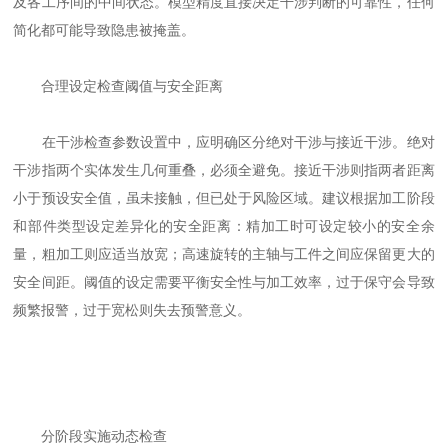
及各工序间的中间状态。模型精度直接决定干涉判断的可靠性，任何
简化都可能导致隐患被掩盖。
合理设定检查阈值与安全距离
在干涉检查参数设置中，应明确区分绝对干涉与接近干涉。绝对
干涉指两个实体发生几何重叠，必须全避免。接近干涉则指两者距离
小于预设安全值，虽未接触，但已处于风险区域。建议根据加工阶段
和部件类型设定差异化的安全距离：精加工时可设定较小的安全余
量，粗加工则应适当放宽；高速旋转的主轴与工件之间应保留更大的
安全间距。阈值的设定需要平衡安全性与加工效率，过于保守会导致
频繁报警，过于宽松则失去预警意义。
分阶段实施动态检查