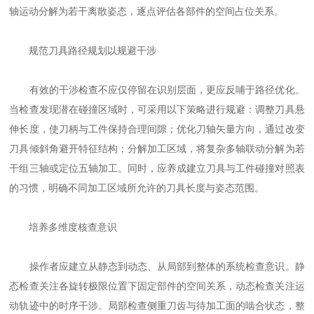
轴运动分解为若干离散姿态，逐点评估各部件的空间占位关系。
规范刀具路径规划以规避干涉
有效的干涉检查不应仅停留在识别层面，更应反哺于路径优化。
当检查发现潜在碰撞区域时，可采用以下策略进行规避：调整刀具悬
伸长度，使刀柄与工件保持合理间隙；优化刀轴矢量方向，通过改变
刀具倾斜角避开特征结构；分解加工区域，将复杂多轴联动分解为若
干组三轴或定位五轴加工。同时，应养成建立刀具与工件碰撞对照表
的习惯，明确不同加工区域所允许的刀具长度与姿态范围。
培养多维度核查意识
操作者应建立从静态到动态、从局部到整体的系统检查意识。静
态检查关注各旋转极限位置下固定部件的空间关系，动态检查关注运
动轨迹中的时序干涉。局部检查侧重刀齿与待加工面的啮合状态，整