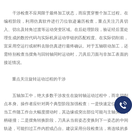
干涉检查不应局限于最终加工状态，而应贯穿整个加工过程。在
编程阶段，利用仿真软件进行刀位轨迹遍历检查，重点关注刀具切
入、切出及转角过渡等运动突变区域。在后处理阶段，验证经后置处
理生成的数控代码与实际机床运动学链的匹配程度。在实际切削前，
宜采用空运行或材料去除仿真进行最终确认。对于五轴联动加工，还
需特别检查当摆角与回转轴同时运动时，刀具后刀面与非加工表面的
接近情况。
重点关注旋转运动过程的干涉
五轴加工中，绝大多数干涉发生在旋转轴运动过程中，而非切削
点本身。操作者应针对两个典型阶段加强检查：一是快速定位阶段，
当工件随工作台大幅度摆动时，其边缘或突出部位可能与主轴头或刀
柄碰撞；二是摆角转换阶段，刀具从当前姿态变换到下一姿态的中间
轨迹，可能扫过工件内腔或凸台。建议采用分段检查法，将连续的多