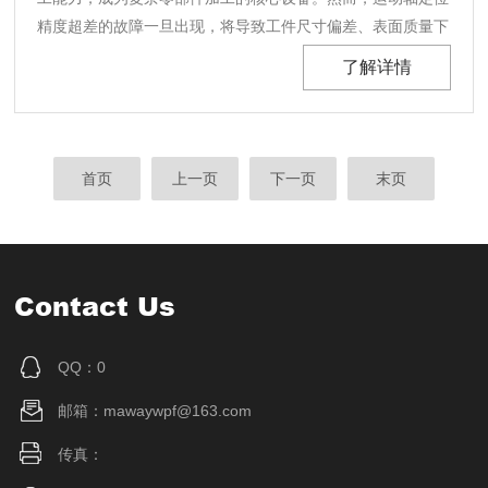
精度超差的故障一旦出现，将导致工件尺寸偏差、表面质量下
降，甚至使整个加工过程失效。深入探究引发此类故障的原
了解详情
因，是实现精准定位、保障加工质量的关键。机械结构磨损与
装配误差是导致定位精度超差的重要因素。长期使用过程
中......
首页
上一页
下一页
末页
Contact Us
QQ：0
邮箱：mawaywpf@163.com
传真：