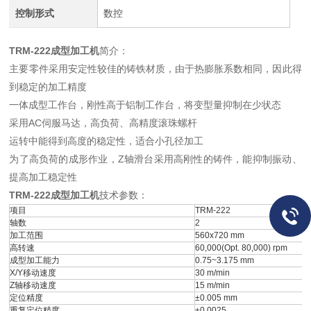
控制形式
数控
TRM-222成型加工机
简介：
主要零件采用安定性较佳的铸铁材质，由于热膨胀系数相同，因此得
到稳定的加工精度
一体成型工作台，刚性高于铝制工作台，将变型量抑制在少状态
采用AC伺服马达，高负荷、高精度滚珠螺杆
运转中能得到高度的稳定性，适合小孔径加工
为了高负荷的成形作业，Z轴滑台采用高刚性的铸件，能抑制振动、
提高加工稳定性
TRM-222成型加工机
技术参数：
项目
TRM-222
轴数
2
加工范围
560x720 mm
高转速
60,000(Opt. 80,000) rpm
成型加工能力
0.75~3.175 mm
X/Y移动速度
30 m/min
Z轴移动速度
15 m/min
定位精度
±0.005 mm
重复定位精度
±0.0025