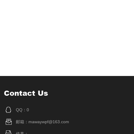
Contact Us
QQ：0
邮箱：mawaywpf@163.com
传真：