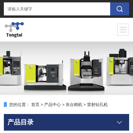
您的位置：
首页
>
产品中心
>
东台精机
>
雷射钻孔机
产品目录