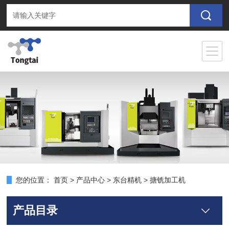
您的位置：
首页
>
产品中心
>
东台精机
>
搪铣加工机
产品目录