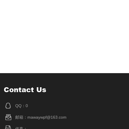
Contact Us
QQ：0
邮箱：mawaywpf@163.com
传真：