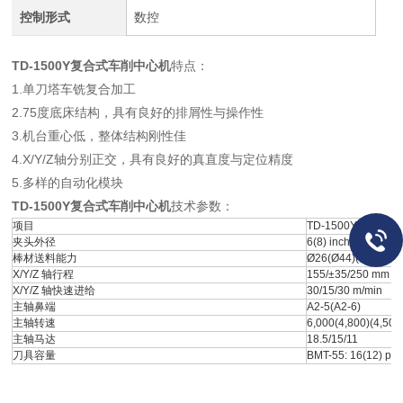
控制形式
数控
TD-1500Y复合式车削中心机
特点：
1.单刀塔车铣复合加工
2.75度底床结构，具有良好的排屑性与操作性
3.机台重心低，整体结构刚性佳
4.X/Y/Z轴分别正交，具有良好的真直度与定位精度
5.多样的自动化模块
TD-1500Y复合式车削中心机
技术参数：
项目
TD-1500Y
夹头外径
6(8) inch
棒材送料能力
Ø26(Ø44)(Ø51) m
X/Y/Z 轴行程
155/±35/250 mm
X/Y/Z 轴快速进给
30/15/30 m/min
主轴鼻端
A2-5(A2-6)
主轴转速
6,000(4,800)(4,500
主轴马达
18.5/15/11
刀具容量
BMT-55: 16(12) pc