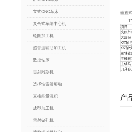
立式CNC车床
垂直
T
复合式车削中心机
项目
夾頭外
轮圈加工机
大旋径
X/Z轴
超音波辅助加工机
X/Z轴
主轴锥
主轴转
数控钻床
主轴马
刀具容
雷射雕刻机
选择性雷射熔融
产
直接能量沉积
成型加工机
雷射钻孔机