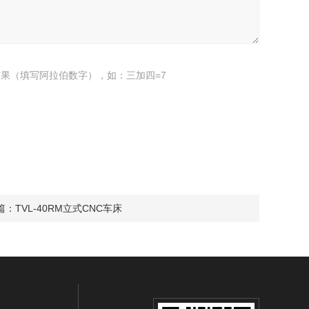
果（填写阿拉伯数字），如：三加四=7
篇：
TVL-40RM立式CNC车床