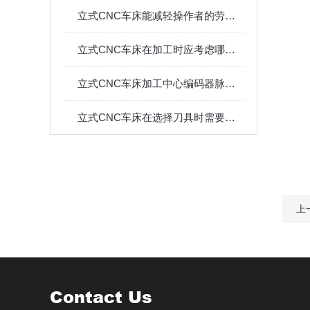
立式CNC车床能减轻操作者的劳动强度吗？
立式CNC车床在加工时应考虑哪些方面？快来看看吧！
立式CNC车床加工中心编码器脉冲计数错误报警问题
立式CNC车床在选择刀具时需要注意什么？
上
Contact Us