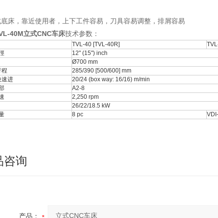
式底床，靠近使用者，上下工件容易，刀具容易调整，排屑容易
VL-40M立式CNC车床
技术参数：
TVL-40 [TVL-40R]
TVL
徑
12" (15") inch
Ø700 mm
行程
285/390 [500/600] mm
快速进
20/24 (box way: 16/16) m/min
部
A2-8
速
2,250 rpm
26/22/18.5 kW
量
8 pc
VDI
品咨询
产品：