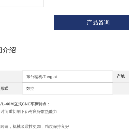
产品咨询
细介绍
牌
产地
东台精机/Tongtai
制形式
数控
VL-40M立式CNC车床
特点：
长时间重切削下仍有良好散热能力
式铸造，机械吸震性更加，精度保持良好