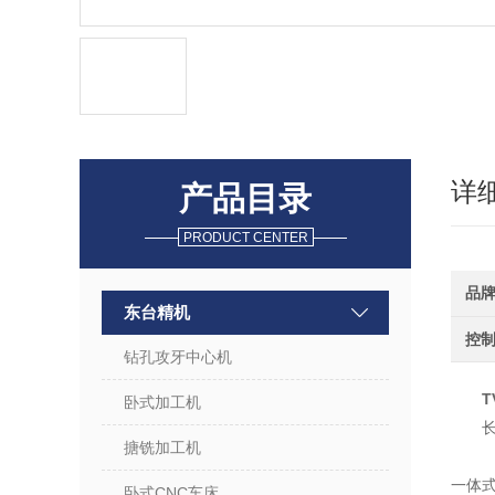
详
产品目录
PRODUCT CENTER
品
东台精机
控
钻孔攻牙中心机
T
卧式加工机
搪铣加工机
一体
卧式CNC车床