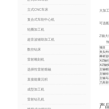
立式CNC车床
大加工
复合式车削中心机
可选配
轮圈加工机
Z轴大
超音波辅助加工机
T
项目
数控钻床
夹头外
棒材送
雷射雕刻机
X/Z轴
X/Z轴
选择性雷射熔融
主轴锥
主轴转
主轴马
直接能量沉积
刀具容
成型加工机
雷射钻孔机
产