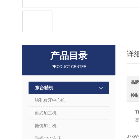
详
产品目录
PRODUCT CENTER
品
东台精机
控
钻孔攻牙中心机
T
卧式加工机
搪铣加工机
37k
卧式CNC车床