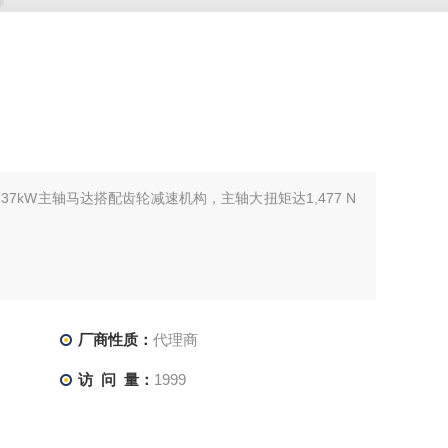
C车床37kW主轴马达搭配齿轮减速机构，主轴大扭矩达1,477 N
厂商性质：
代理商
访 问 量：
1999