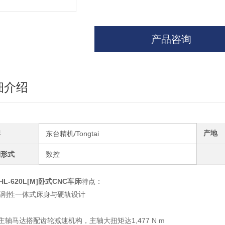
产品咨询
细介绍
牌
产地
东台精机/Tongtai
制形式
数控
HL-620L[M]卧式CNC车床
特点：
高刚性一体式床身与硬轨设计
W主轴马达搭配齿轮减速机构，主轴大扭矩达1,477 N m