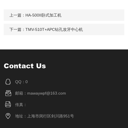
上一篇：
HA-500II卧式加工机
下一篇：
TMV-510T+APC钻孔攻牙中心机
Contact Us
QQ：0
邮箱：mawaywpf@163.com
传真：
地址：上海市闵行区剑川路951号