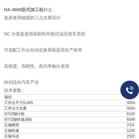
HA-400II卧式加工机
特点：
底床使用稳固的三点支撑设计
NC 分度盘使用高刚性环抱式油压煞车系统
可选配工作台自动交换系统提高生产效率
高精度、高刚性、高功率输出表现
特别适合汽车产业
技术参数：
项目
HA-400
工作台尺寸(LxW)
400x4
工作台大负重
400x2 
X/Y/Z轴行程
610/5
X/Y/Z轴快速进給
60/60/
主轴锥部
7/24 T
主轴转速
12000
主轴马达
25/22 