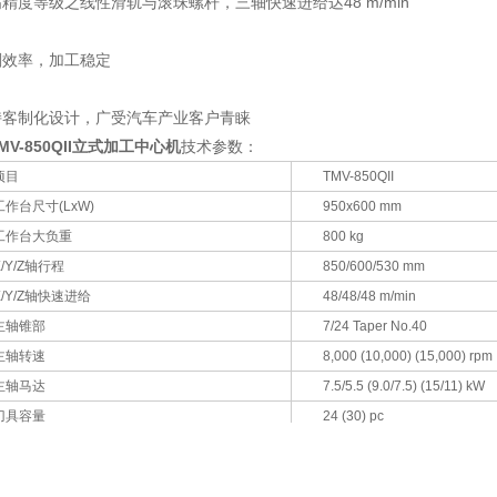
精度等级之线性滑轨与滚珠螺杆，三轴快速进给达48 m/min
削效率，加工稳定
持客制化设计，广受汽车产业客户青睐
MV-850QII
立式加工中心机
技术参数：
项目
TMV-850QII
工作台尺寸(LxW)
950x600 mm
工作台大负重
800 kg
X/Y/Z轴行程
850/600/530 mm
X/Y/Z轴快速进给
48/48/48 m/min
主轴锥部
7/24 Taper No.40
主轴转速
8,000 (10,000) (15,000) rpm
主轴马达
7.5/5.5 (9.0/7.5) (15/11) kW
刀具容量
24 (30) pc