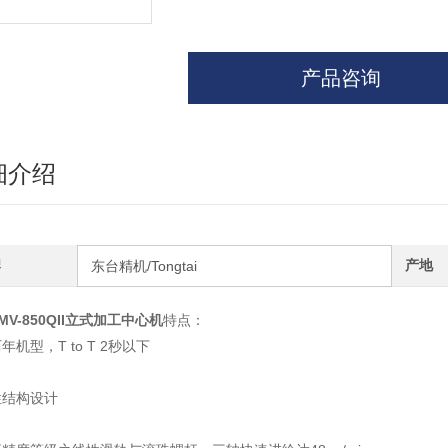
产品咨询
细介绍
牌
产地
东台精机/Tongtai
MV-850QII
立式加工中心机
特点：
年机型，T to T 2秒以下
性结构设计