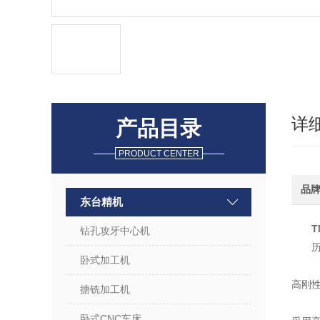
详
产品目录
PRODUCT CENTER
品
东台精机
T
钻孔攻牙中心机
历
卧式加工机
高刚
搪铣加工机
卧式CNC车床