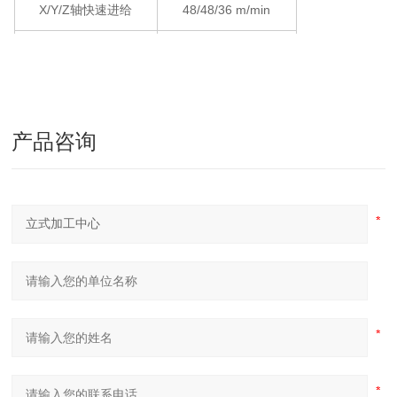
X/Y/Z轴快速进给
48/48/36 m/min
主轴锥度
7/24 Taper No.40
主轴转速
10,000
(15,000)
rpm
主轴马达
11/7.5
(15/11/7.5)
kW
产品咨询
刀柄规格
BBT-40
刀具容量
24
(30)
pc