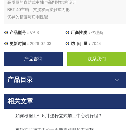
高质量的直结式主轴与高刚性结构设计
BBT-40主轴，支援双面接触式刀把
优异的精度与切削性能
泛用型机种，适合各种不同加工类型的产业
高性价比
产品型号：
VP-8
厂商性质：
代理商
更新时间：
2026-07-03
访 问 量：
7044
产品咨询
联系我们
产品目录
相关文章
如何根据工件尺寸选择立式加工中心机行程？
五轴立式加工中心一次装夹成型加工技巧