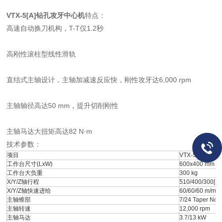
VTX-5[A]钻孔攻牙中心机
特点：
高速自动换刀机构，T-T仅1.2秒
高刚性滚柱型线性滑轨
直结式主轴设计，主轴加减速反应快，刚性攻牙达6,000 rpm
主轴轴径高达50 mm，提升切削刚性
主轴马达大扭矩高达82 N·m
技术参数：
项目
VTX-5[A]
工作台尺寸(LxW)
600x400 mm
工作台大负重
300 kg
X/Y/Z轴行程
510/400/300[3
X/Y/Z轴快速进给
60/60/60 m/min
主轴锥部
7/24 Taper No.
主轴转速
12,000 rpm
主轴马达
3.7/13 kW