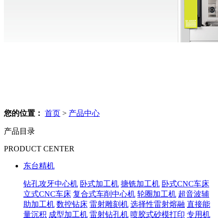
您的位置：
首页
>
产品中心
产品目录
PRODUCT CENTER
东台精机
钻孔攻牙中心机
卧式加工机
搪铣加工机
卧式CNC车床
立式CNC车床
复合式车削中心机
轮圈加工机
超音波辅
助加工机
数控钻床
雷射雕刻机
选择性雷射熔融
直接能
量沉积
成型加工机
雷射钻孔机
喷胶式砂模打印
专用机