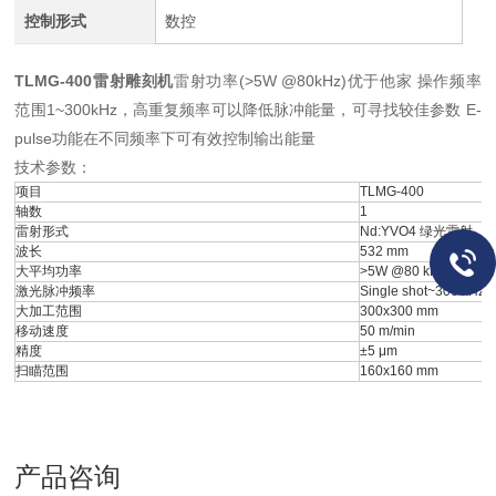
控制形式
数控
TLMG-400雷射雕刻机
雷射功率(>5W @80kHz)优于他家 操作频率
范围1~300kHz，高重复频率可以降低脉冲能量，可寻找较佳参数 E-
pulse功能在不同频率下可有效控制输出能量
技术参数：
项目
TLMG-400
轴数
1
雷射形式
Nd:YVO4 绿光雷射
波长
532 mm
大平均功率
>5W @80 kHz W
激光脉冲频率
Single shot~300 kHz
大加工范围
300x300 mm
移动速度
50 m/min
精度
±5 μm
扫瞄范围
160x160 mm
产品咨询